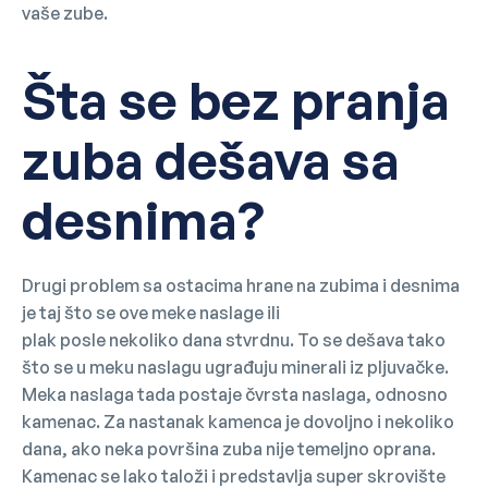
vaše zube.
Šta se bez pranja
zuba dešava sa
desnima?
Drugi problem sa ostacima hrane na zubima i desnima
je taj što se ove meke naslage ili
plak posle nekoliko dana stvrdnu. To se dešava tako
što se u meku naslagu ugrađuju minerali iz pljuvačke.
Meka naslaga tada postaje čvrsta naslaga, odnosno
kamenac. Za nastanak kamenca je dovoljno i nekoliko
dana, ako neka površina zuba nije temeljno oprana.
Kamenac se lako taloži i predstavlja super skrovište