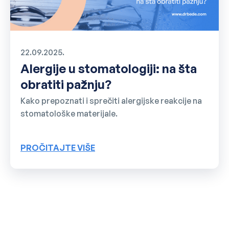
22.09.2025.
Alergije u stomatologiji: na šta
obratiti pažnju?
Kako prepoznati i sprečiti alergijske reakcije na
stomatološke materijale.
PROČITAJTE VIŠE