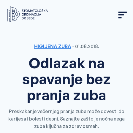
Skip
to
content
HIGIJENA ZUBA
-
01.08.2018.
Odlazak na
spavanje bez
pranja zuba
Preskakanje večernjeg pranja zuba može dovesti do
karijesa i bolesti desni. Saznajte zašto je noćna nega
zuba ključna za zdrav osmeh.