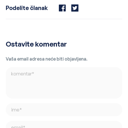
Podelite članak
Share
Share
on
on
Facebook
Twitter
Ostavite komentar
Vaša email adresa neće biti objavljena.