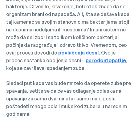
bakterije. Crvenilo, krvarenje, bol i otok znače da se
organizam brani od napadača. Ali, šta se dešava kada
taj kamenac sa svojim stanovnicima bakterijama stoji
na desnima nedeljama ili mesecima? Imuni sistem ne
može da se izbori sa tolikom količinom bakterija i
počinje da razgrađuje i zdravo tkivo. Vremenom, ceo
ovaj proces dovodi do
povlačenja desni
. Ovo je
proces nastanka oboljenja desni –
parodontopatije
,
koja se završava ispadanjem zuba.
Sledeći put kada vas bude mrzelo da operete zube pre
spavanja, setite se da će vas odlaganje odlaska na
spavanje za samo dva minuta i samo malo posla
poštedeti mnogo bola i muke kod zubara u narednim
godinama.