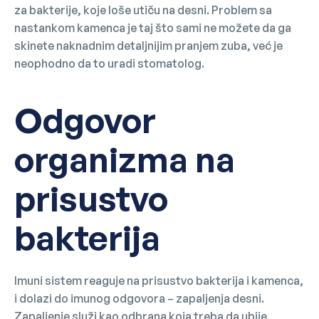
za bakterije, koje loše utiču na desni. Problem sa
nastankom kamenca je taj što sami ne možete da ga
skinete naknadnim detaljnijim pranjem zuba, već je
neophodno da to uradi stomatolog.
Odgovor
organizma na
prisustvo
bakterija
Imuni sistem reaguje na prisustvo bakterija i kamenca,
i dolazi do imunog odgovora – zapaljenja desni.
Zapaljenje služi kao odbrana koja treba da ubije