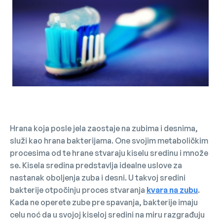
Hrana koja posle jela zaostaje na zubima i desnima,
služi kao hrana bakterijama. One svojim metaboličkim
procesima od te hrane stvaraju kiselu sredinu i množe
se. Kisela sredina predstavlja idealne uslove za
nastanak oboljenja zuba i desni. U takvoj sredini
bakterije otpočinju proces stvaranja
kvara na zubu
.
Kada ne operete zube pre spavanja, bakterije imaju
celu noć da u svojoj kiseloj sredini na miru razgrađuju