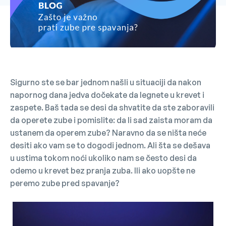
Sigurno ste se bar jednom našli u situaciji da nakon
napornog dana jedva dočekate da legnete u krevet i
zaspete. Baš tada se desi da shvatite da ste zaboravili
da operete zube i pomislite: da li sad zaista moram da
ustanem da operem zube? Naravno da se ništa neće
desiti ako vam se to dogodi jednom. Ali šta se dešava
u ustima tokom noći ukoliko nam se često desi da
odemo u krevet bez pranja zuba. Ili ako uopšte ne
peremo zube pred spavanje?